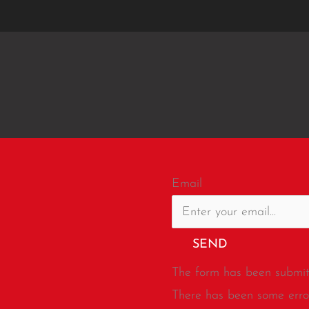
Email
SEND
The form has been submitt
There has been some error