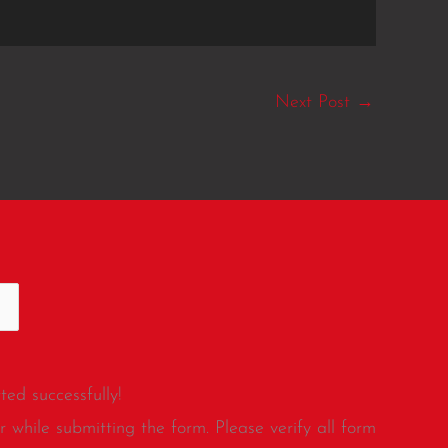
Next Post
→
ed successfully!
 while submitting the form. Please verify all form