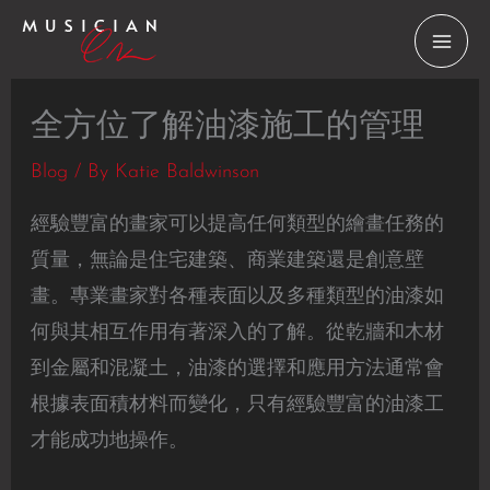
Skip
to
content
全方位了解油漆施工的管理
Blog
/ By
Katie Baldwinson
經驗豐富的畫家可以提高任何類型的繪畫任務的
質量，無論是住宅建築、商業建築還是創意壁
畫。專業畫家對各種表面以及多種類型的油漆如
何與其相互作用有著深入的了解。從乾牆和木材
到金屬和混凝土，油漆的選擇和應用方法通常會
根據表面積材料而變化，只有經驗豐富的油漆工
才能成功地操作。