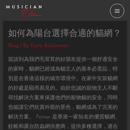
Skip
to
content
如何為陽台選擇合適的貓網？
Blog
/ By
Katie Baldwinson
當談到為我們毛茸茸的好朋友提供一個舒適安全
的家時，貓網已經成為貓主人的基本必需品，特
別是在香港這樣的城市環境中。在家中安裝貓網
的好處是顯而易見的。由於忠誠的寵物主人不斷
尋找解決方案來保護他們的寵物貓的安全，同時
也能讓它們欣賞外面的景色，貓網成為了完美的
解決方案。 Petnar 是香港一家知名的優質貓網、
蚊帳和露台防蟲網供應商，提供多種選擇，適合