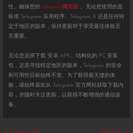
性。确保您的
telegram网页版
。无论您使用的是
标准 Telegram 应用程序、Telegram X 还是任何特
定于地区的版本，保持更新对于享受最佳体验至
关重要。
无论您选择下载 安卓 APK、结构化的 PC 安装
包，还是寻找特定地区的版本，Telegram 的安全
和可用性目标始终不变。为了获得最无缝的体
验，请始终喜欢从 Telegram 官方网站获取下载内
容，并随时关注更新，以获得不断增强的通信设
备。
←
Previous Post
Next Post
→