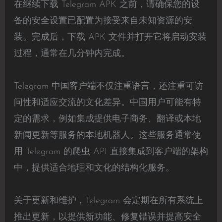
在继续下载 Telegram APK 之前，请确保您的设
备的安全设置已配置为接受来自未知资源的安
装。完成后，下载 APK 文件并打开它将启动安装
过程，通常在几分钟内完成。
Telegram 中国客户端不仅注重语言，还注重可访
问性和适应交流的文化差异。中国用户可能有特
定的需求，例如集成提供电子商务、翻译或本地
新闻更新等服务的本地机器人。这些服务通常使
用 Telegram 的爬虫 API 直接集成到客户端的架构
中，提供适合地理和文化的结构化服务。
关于更新和维护，Telegram 会定期在所有系统上
推出更新，以提供新功能、修复错误并提高安全