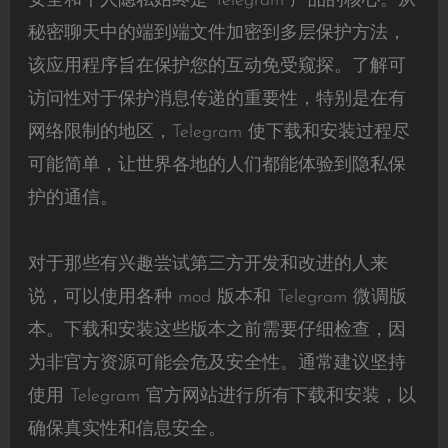
安全和个人隐私始终是 Telegram 产品的核心。从
秘密聊天中的端到端文件加密到多层保护方法，
该应用程序旨在保护您的互动免受窥探。了解可
访问性对于保护消息传递的重要性，特别是在有
网络限制的地区，Telegram 使下载和安装过程尽
可能简单，让世界各地的人们都能体验到隐私保
护的通信。
对于那些有兴趣尝试第三方开发和改进的人来
说，可以使用各种 mod 版本和 Telegram 微调版
本。下载和安装这些版本之前需要仔细检查，因
为非官方资源可能会危及安全性。通常建议坚持
使用 Telegram 官方网站进行所有下载和安装，以
确保真实性和信息安全。