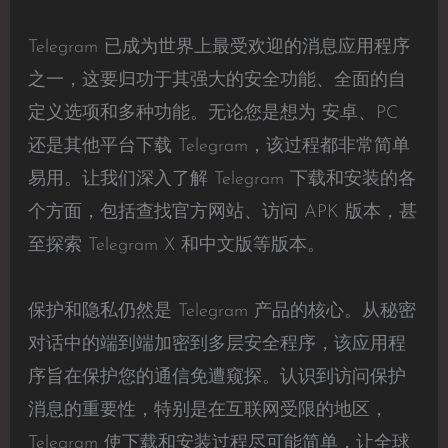
Telegram 已成为世界上最受欢迎的消息应用程序
之一，这要归功于其强大的安全功能、全面的自
定义选项和多种功能。无论您是想为 安卓、PC
还是其他平台下载 Telegram，该过程都非常简单
易用。让我们深入了解 Telegram 下载和安装的各
个方面，包括查找官方网站、访问 APK 版本，甚
至探索 Telegram X 和中文版等版本。
保护和隐私仍然是 Telegram 产品的核心。从秘密
对话中的端到端加密到多层安全程序，该应用程
序旨在保护您的通信免遭窥探。认识到访问保护
消息的重要性，特别是在互联网受限的地区，
Telegram 使下载和安装过程尽可能简单，让全球