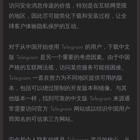
访问安全消息传递的价值，特别是在互联网受限
的地区，因此尽可能简化下载和安装过程，让全
球客户体验隐私保护的互动。
对于从中国开始使用 Telegram 的用户，下载中文
版 Telegram 是另一个重要的考虑因素。由于中国
严格的互联网法规，访问某些服务可能很困难。
Telegram 一直在努力为不同地区提供可用的版
本，包括可以绕过限制的开发版本和镜像。与其
他版本一样，找到可靠的中文版 Telegram 来源通
常需要访问官方 Telegram 网站或以结识中国用户
而闻名的可信第三方网站。