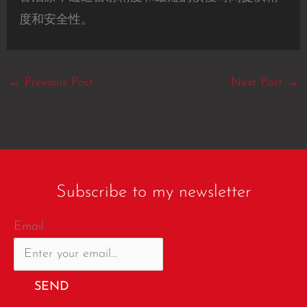
度和安全性。
←
Previous Post
Next Post
→
Subscribe to my newsletter
Email
SEND