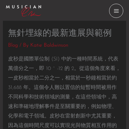
Skip
to
content
無針埋線的最新進展與範例
Blog
/ By
Katie Baldwinson
皮秒是國際單位制 (SI) 中的一種時間系統，代表
萬億分之一，即 10 ^ -12 的 2。從這個角度來看，
一皮秒相當於二分之一，相當於一秒鐘相當於約
31,688 年。這個令人難以置信的短暫時間被用作
不同科學和技術領域的測量，在這些領域中，高
速和準確地理解事件是至關重要的，例如物理、
化學和電子領域。皮秒在雷射創新中尤其重要，
因為這個時間尺度可以實現光與物質相互作用的