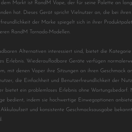
f dem Markt ist RandM Vape, der für seine Palette an lang
en hat. Dieses Gerät spricht Vielnutzer an, die bei ihre
rfreundlichkeit der Marke spiegelt sich in ihrer Produktpa
iveren RandM Tornado-Modellen.
adbaren Alternativen interessiert sind, bietet die Kategor
rtes Erlebnis. Wiederaufladbare Geräte verfügen normalerw
trom, mit denen Vaper ihre Sitzungen an ihren Geschmack 
utzer, die Einfachheit und Benutzerfreundlichkeit der Nut
r bietet ein problemloses Erlebnis ohne Wartungsbedarf
e bedient, indem sie hochwertige Einwegoptionen anbie
 Akkulaufzeit und konsistente Geschmacksausgabe bekannt, 
d.