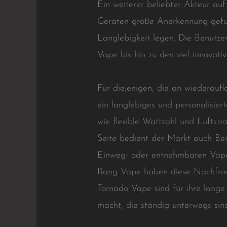
Ein weiterer beliebter Akteur au
Geräten große Anerkennung gefund
Langlebigkeit legen. Die Benutze
Vape bis hin zu den viel innovat
Für diejenigen, die an wiederaufl
ein langlebiges und personalisie
wie flexible Wattzahl und Lufts
Seite bedient der Markt auch Ben
Einweg- oder entnehmbaren Vape
Bang Vape haben diese Nachfrag
Tornado Vape sind für ihre lange
macht, die ständig unterwegs sin