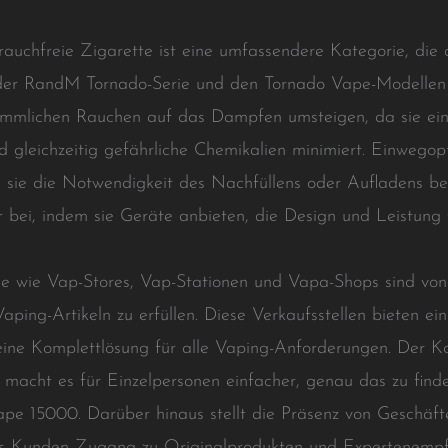
rauchfreie Zigarette ist eine umfassendere Kategorie, die 
der RandM Tornado-Serie und den Tornado Vape-Modellen u
ömmlichen Rauchen auf das Dampfen umsteigen, da sie ein 
 gleichzeitig gefährliche Chemikalien minimiert. Einwe
m sie die Notwendigkeit des Nachfüllens oder Aufladens b
r bei, indem sie Geräte anbieten, die Design und Leistung 
äle wie Vap-Stores, Vap-Stationen und Vapa-Shops sind vo
ing-Artikeln zu erfüllen. Diese Verkaufsstellen bieten ein
eine Komplettlösung für alle Vaping-Anforderungen. Der K
macht es für Einzelpersonen einfacher, genau das zu finde
pe 15000. Darüber hinaus stellt die Präsenz von Geschäft
ass Kunden Zugang zu Originalprodukten und Expertenemp