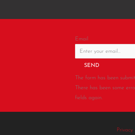
Email
SEND
The form has been submitt
There has been some error
fields again.
Privacy 