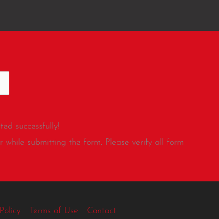
ed successfully!
 while submitting the form. Please verify all form
Policy
Terms of Use
Contact