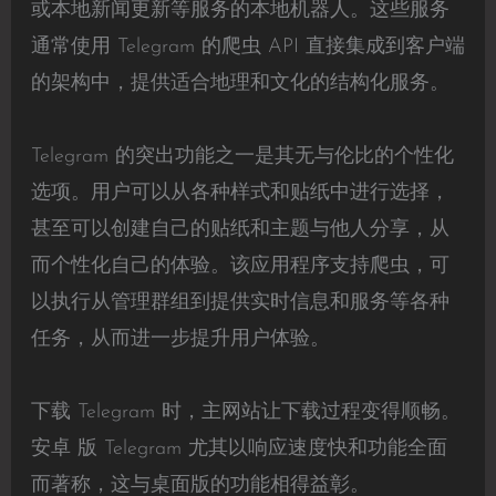
或本地新闻更新等服务的本地机器人。这些服务
通常使用 Telegram 的爬虫 API 直接集成到客户端
的架构中，提供适合地理和文化的结构化服务。
Telegram 的突出功能之一是其无与伦比的个性化
选项。用户可以从各种样式和贴纸中进行选择，
甚至可以创建自己的贴纸和主题与他人分享，从
而个性化自己的体验。该应用程序支持爬虫，可
以执行从管理群组到提供实时信息和服务等各种
任务，从而进一步提升用户体验。
下载 Telegram 时，主网站让下载过程变得顺畅。
安卓 版 Telegram 尤其以响应速度快和功能全面
而著称，这与桌面版的功能相得益彰。