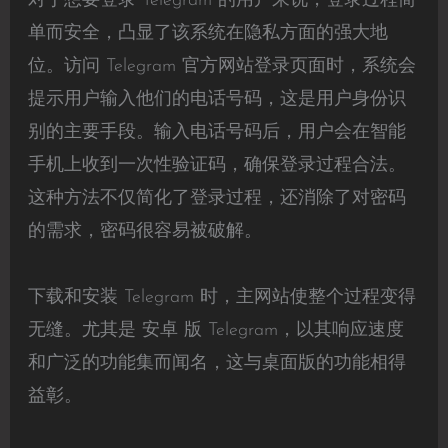
对于想要登录 Telegram 的用户来说，登录过程简
单而安全，凸显了该系统在隐私方面的强大地
位。访问 Telegram 官方网站登录页面时，系统会
提示用户输入他们的电话号码，这是用户身份识
别的主要手段。输入电话号码后，用户会在智能
手机上收到一次性验证码，确保登录过程合法。
这种方法不仅简化了登录过程，还消除了对密码
的需求，密码很容易被破解。
下载和安装 Telegram 时，主网站使整个过程变得
无缝。尤其是 安卓 版 Telegram，以其响应速度
和广泛的功能集而闻名，这与桌面版的功能相得
益彰。