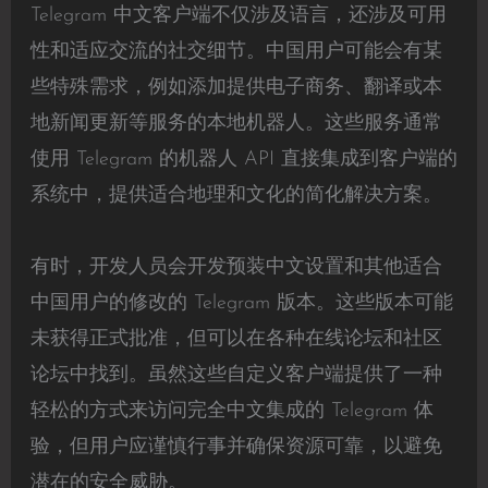
Telegram 中文客户端不仅涉及语言，还涉及可用
性和适应交流的社交细节。中国用户可能会有某
些特殊需求，例如添加提供电子商务、翻译或本
地新闻更新等服务的本地机器人。这些服务通常
使用 Telegram 的机器人 API 直接集成到客户端的
系统中，提供适合地理和文化的简化解决方案。
有时，开发人员会开发预装中文设置和其他适合
中国用户的修改的 Telegram 版本。这些版本可能
未获得正式批准，但可以在各种在线论坛和社区
论坛中找到。虽然这些自定义客户端提供了一种
轻松的方式来访问完全中文集成的 Telegram 体
验，但用户应谨慎行事并确保资源可靠，以避免
潜在的安全威胁。