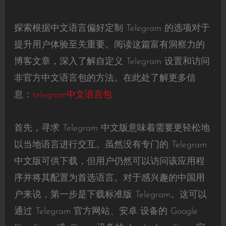
探索根据中文语言偏好定制 Telegram 的选项对于
提升用户体验至关重要。阅读这篇富有洞察力的
博客文章，深入了解自定义 Telegram 设置和访问
非官方中文语言包的方法。在此处了解更多信
息：
telegram中文语言包
首先，寻求 Telegram 中文版意味着需要更轻松地
以当地语言进行交互。虽然没有专门的 Telegram
中文版可供下载，但用户仍然可以访问该应用程
序并将其配置为首选语言。对于感兴趣的中国用
户来说，第一步是下载标准版 Telegram。这可以
通过 Telegram 官方网站、安卓 设备的 Google