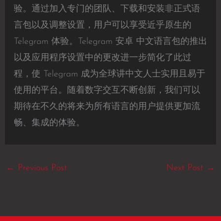
验。通过加入专门的团队、下载和安装非正式语
言包以及调整设置，用户可以享受近乎原生的
Telegram 体验。Telegram 安卓 中文语言包的推出
以及应用程序设置中的更改进一步简化了此过
程，使 Telegram 成为全球讲中文人士实用且易于
使用的平台。随着数字交互不断创新，我们可以
期待在不久的将来为所有语言的用户提供更加流
畅、集成的体验。
←
Previous Post
Next Post
→