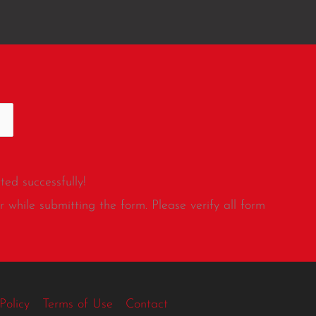
ed successfully!
 while submitting the form. Please verify all form
Policy
Terms of Use
Contact