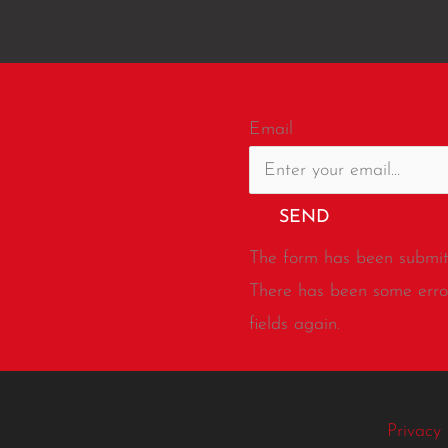
Email
SEND
The form has been submitt
There has been some error
fields again.
Privacy 